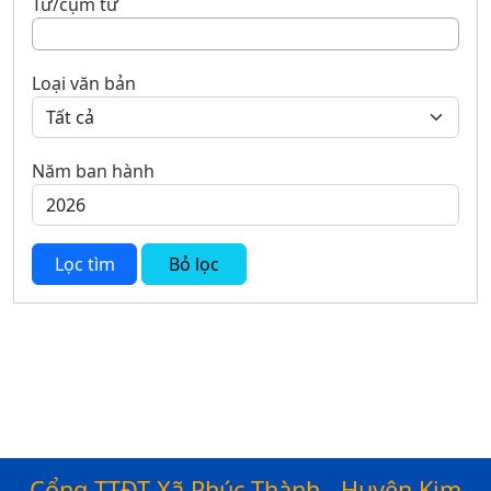
Từ/cụm từ
Loại văn bản
Năm ban hành
Lọc tìm
Bỏ lọc
Cổng TTĐT Xã Phúc Thành - Huyện Kim